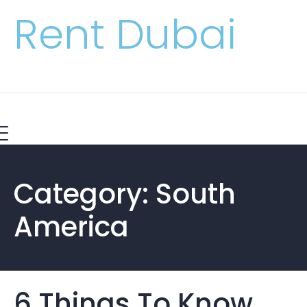
Rent Dubai
Category:
South
America
6 Things To Know